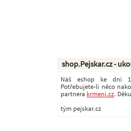
shop.Pejskar.cz - uk
Náš eshop ke dni 1.7
Potřebujete-li něco nak
partnera
krmeni.cz
. Děk
tým pejskar.cz