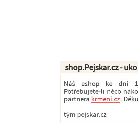
shop.Pejskar.cz - uk
Náš eshop ke dni 1.7
Potřebujete-li něco nak
partnera
krmeni.cz
. Děk
tým pejskar.cz