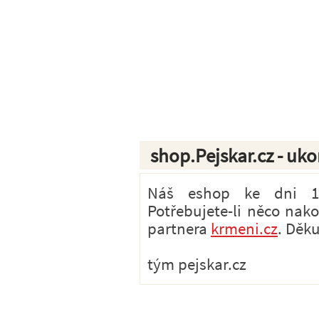
shop.Pejskar.cz - uk
Náš eshop ke dni 1.7
Potřebujete-li něco nak
partnera
krmeni.cz
. Děk
tým pejskar.cz