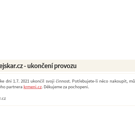
ejskar.cz - ukončení provozu
e dni 1.7. 2021 ukončil svoji činnost. Potřebujete-li něco nakoupit, mů
eho partnera
krmeni.cz
. Děkujeme za pochopení.
r.cz