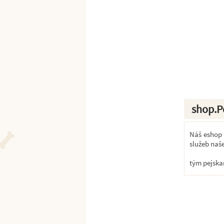
shop.P
Náš eshop k
služeb naš
tým pejska