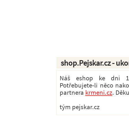
shop.Pejskar.cz - uk
Náš eshop ke dni 1.7
Potřebujete-li něco nak
partnera
krmeni.cz
. Děk
tým pejskar.cz