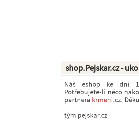
shop.Pejskar.cz - uk
Náš eshop ke dni 1.7
Potřebujete-li něco nak
partnera
krmeni.cz
. Děk
tým pejskar.cz