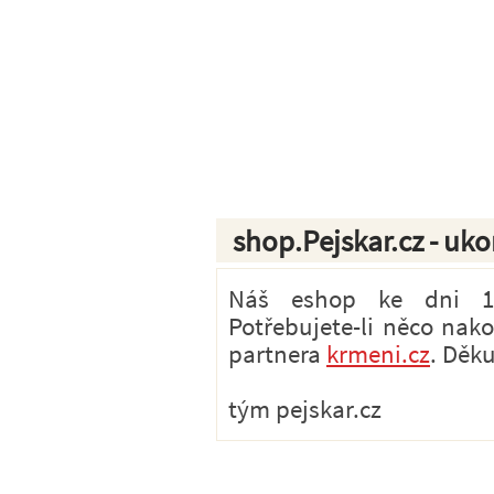
shop.Pejskar.cz - uk
Náš eshop ke dni 1.7
Potřebujete-li něco nak
partnera
krmeni.cz
. Děk
tým pejskar.cz