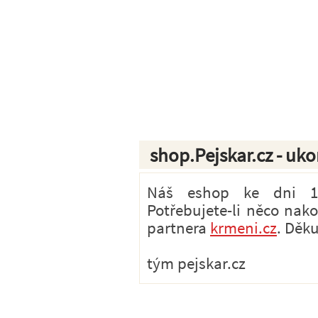
shop.Pejskar.cz - uk
Náš eshop ke dni 1.7
Potřebujete-li něco nak
partnera
krmeni.cz
. Děk
tým pejskar.cz