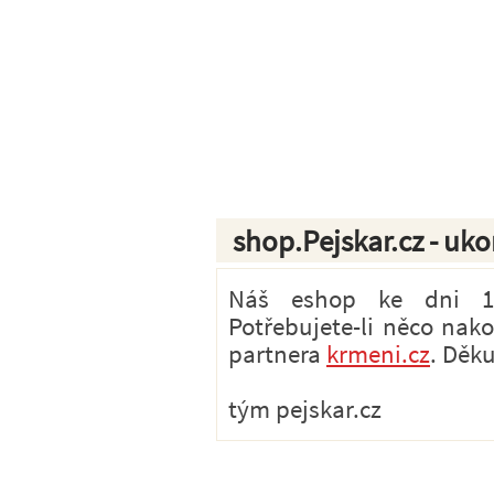
shop.Pejskar.cz - uk
Náš eshop ke dni 1.7
Potřebujete-li něco nak
partnera
krmeni.cz
. Děk
tým pejskar.cz