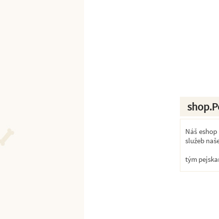
shop.P
Náš eshop k
služeb naš
tým pejska