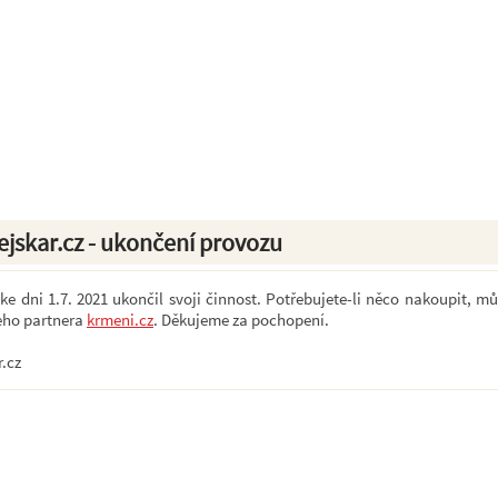
ejskar.cz - ukončení provozu
e dni 1.7. 2021 ukončil svoji činnost. Potřebujete-li něco nakoupit, mů
eho partnera
krmeni.cz
. Děkujeme za pochopení.
r.cz