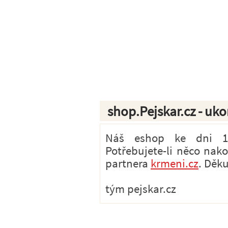
shop.Pejskar.cz - uk
Náš eshop ke dni 1.7
Potřebujete-li něco nak
partnera
krmeni.cz
. Děk
tým pejskar.cz