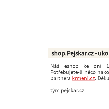
shop.Pejskar.cz - uk
Náš eshop ke dni 1.7
Potřebujete-li něco nak
partnera
krmeni.cz
. Děk
tým pejskar.cz