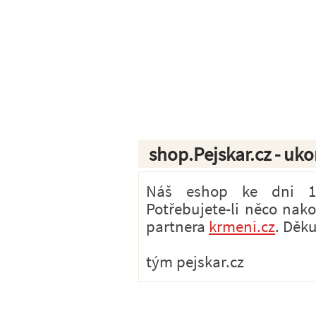
shop.Pejskar.cz - uk
Náš eshop ke dni 1.7
Potřebujete-li něco nak
partnera
krmeni.cz
. Děk
tým pejskar.cz