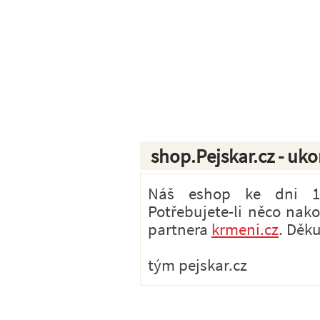
shop.Pejskar.cz - uk
Náš eshop ke dni 1.7
Potřebujete-li něco nak
partnera
krmeni.cz
. Děk
tým pejskar.cz