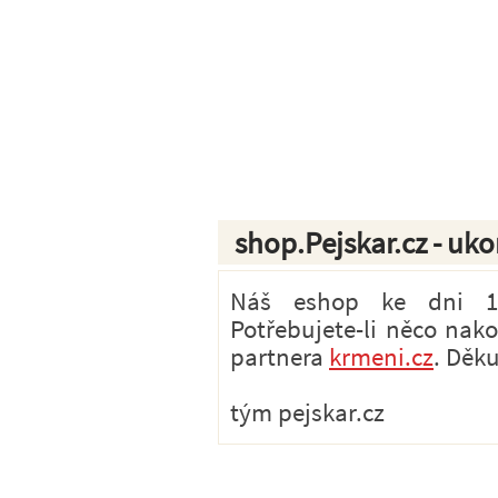
shop.Pejskar.cz - uk
Náš eshop ke dni 1.7
Potřebujete-li něco nak
partnera
krmeni.cz
. Děk
tým pejskar.cz