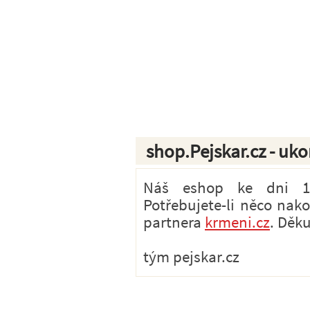
shop.Pejskar.cz - uk
Náš eshop ke dni 1.7
Potřebujete-li něco nak
partnera
krmeni.cz
. Děk
tým pejskar.cz