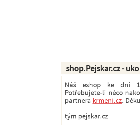
shop.Pejskar.cz - uk
Náš eshop ke dni 1.7
Potřebujete-li něco nak
partnera
krmeni.cz
. Děk
tým pejskar.cz