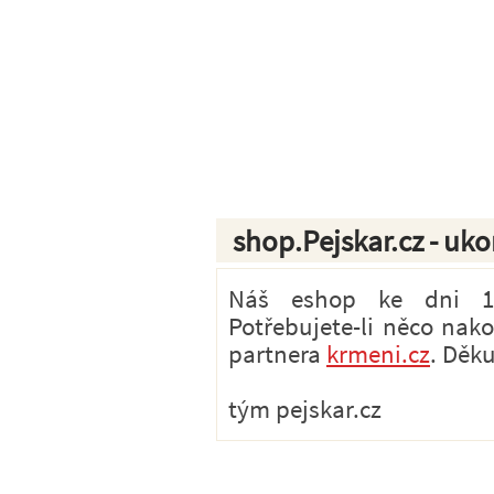
shop.Pejskar.cz - uk
Náš eshop ke dni 1.7
Potřebujete-li něco nak
partnera
krmeni.cz
. Děk
tým pejskar.cz