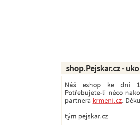
shop.Pejskar.cz - uk
Náš eshop ke dni 1.7
Potřebujete-li něco nak
partnera
krmeni.cz
. Děk
tým pejskar.cz