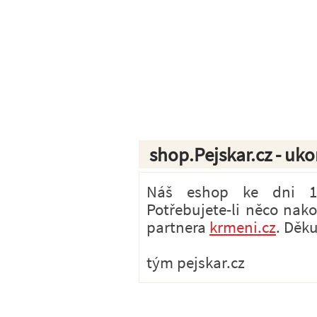
shop.Pejskar.cz - uk
Náš eshop ke dni 1.7
Potřebujete-li něco nak
partnera
krmeni.cz
. Děk
tým pejskar.cz