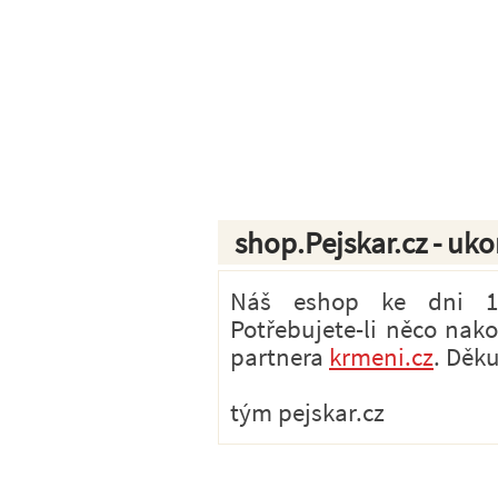
shop.Pejskar.cz - uk
Náš eshop ke dni 1.7
Potřebujete-li něco nak
partnera
krmeni.cz
. Děk
tým pejskar.cz