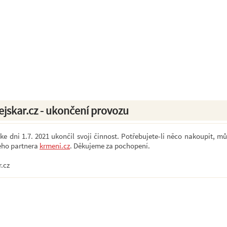
ejskar.cz - ukončení provozu
e dni 1.7. 2021 ukončil svoji činnost. Potřebujete-li něco nakoupit, mů
eho partnera
krmeni.cz
. Děkujeme za pochopení.
r.cz