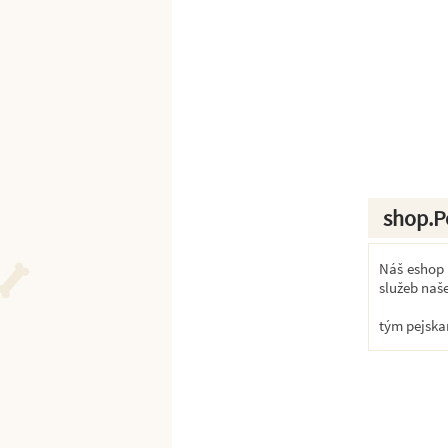
shop.P
Náš eshop k
služeb naš
tým pejska