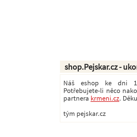
shop.Pejskar.cz - uk
Náš eshop ke dni 1.7
Potřebujete-li něco nak
partnera
krmeni.cz
. Děk
tým pejskar.cz