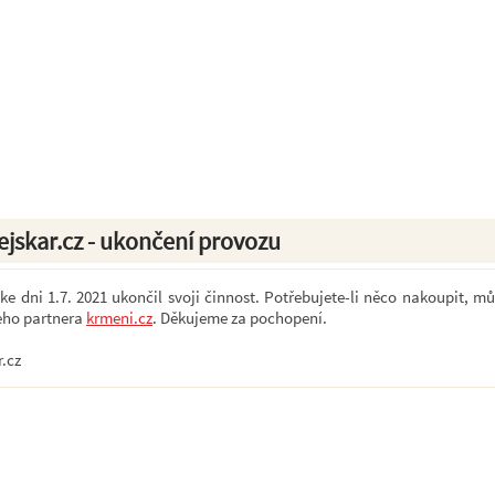
ejskar.cz - ukončení provozu
e dni 1.7. 2021 ukončil svoji činnost. Potřebujete-li něco nakoupit, mů
eho partnera
krmeni.cz
. Děkujeme za pochopení.
r.cz