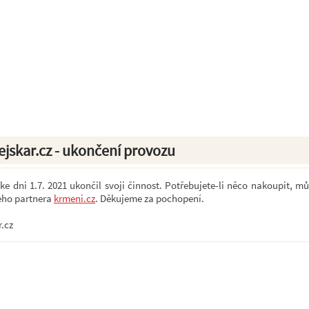
ejskar.cz - ukončení provozu
e dni 1.7. 2021 ukončil svoji činnost. Potřebujete-li něco nakoupit, mů
eho partnera
krmeni.cz
. Děkujeme za pochopení.
r.cz