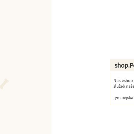
shop.P
Náš eshop k
služeb naš
tým pejska