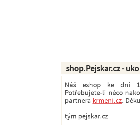
shop.Pejskar.cz - uk
Náš eshop ke dni 1.7
Potřebujete-li něco nak
partnera
krmeni.cz
. Děk
tým pejskar.cz