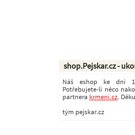
shop.Pejskar.cz - uk
Náš eshop ke dni 1.7
Potřebujete-li něco nak
partnera
krmeni.cz
. Děk
tým pejskar.cz