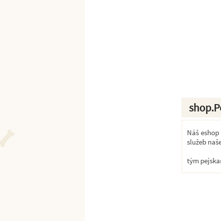
shop.P
Náš eshop k
služeb naš
tým pejska