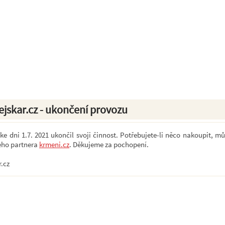
ejskar.cz - ukončení provozu
e dni 1.7. 2021 ukončil svoji činnost. Potřebujete-li něco nakoupit, mů
eho partnera
krmeni.cz
. Děkujeme za pochopení.
r.cz