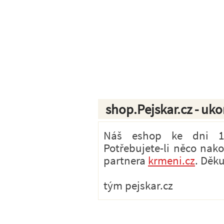
shop.Pejskar.cz - uk
Náš eshop ke dni 1.7
Potřebujete-li něco nak
partnera
krmeni.cz
. Děk
tým pejskar.cz