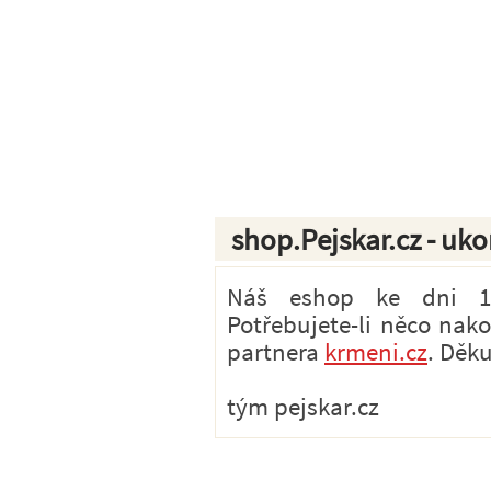
shop.Pejskar.cz - uk
Náš eshop ke dni 1.7
Potřebujete-li něco nak
partnera
krmeni.cz
. Děk
tým pejskar.cz