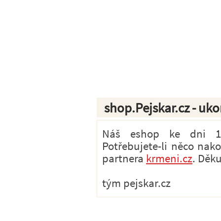
shop.Pejskar.cz - uk
Náš eshop ke dni 1.7
Potřebujete-li něco nak
partnera
krmeni.cz
. Děk
tým pejskar.cz