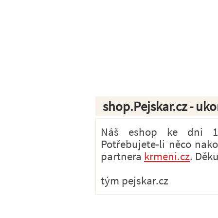
shop.Pejskar.cz - uk
Náš eshop ke dni 1.7
Potřebujete-li něco nak
partnera
krmeni.cz
. Děk
tým pejskar.cz