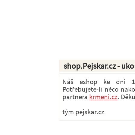
shop.Pejskar.cz - uk
Náš eshop ke dni 1.7
Potřebujete-li něco nak
partnera
krmeni.cz
. Děk
tým pejskar.cz