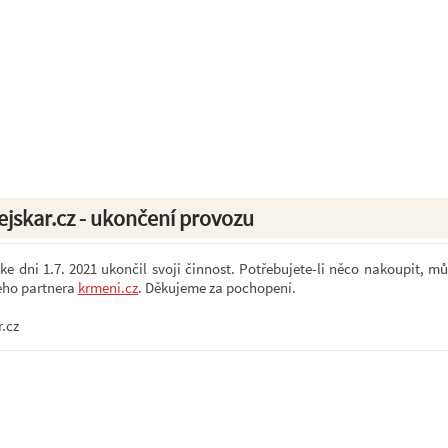
ejskar.cz - ukončení provozu
e dni 1.7. 2021 ukončil svoji činnost. Potřebujete-li něco nakoupit, mů
eho partnera
krmeni.cz
. Děkujeme za pochopení.
r.cz