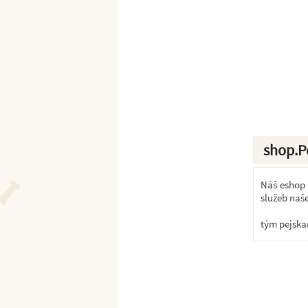
shop.P
Náš eshop k
služeb naš
tým pejska