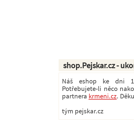
shop.Pejskar.cz - uk
Náš eshop ke dni 1.7
Potřebujete-li něco nak
partnera
krmeni.cz
. Děk
tým pejskar.cz