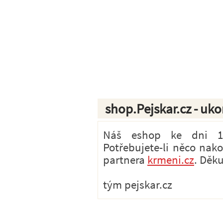
shop.Pejskar.cz - uk
Náš eshop ke dni 1.7
Potřebujete-li něco nak
partnera
krmeni.cz
. Děk
tým pejskar.cz