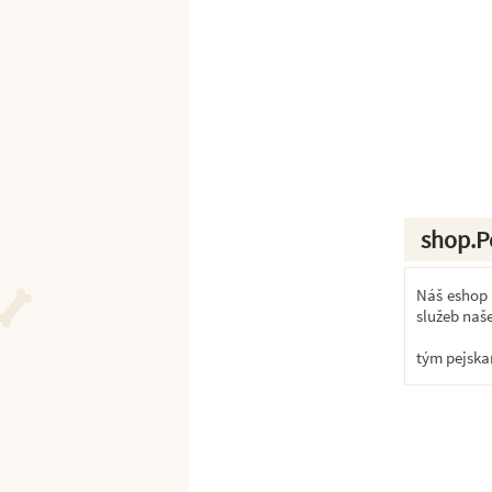
shop.P
Náš eshop k
služeb naš
tým pejska