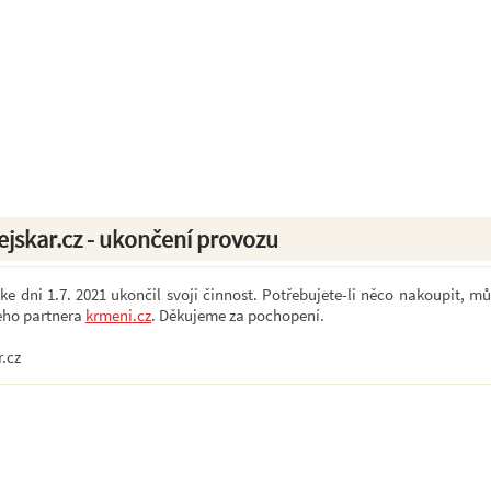
ejskar.cz - ukončení provozu
e dni 1.7. 2021 ukončil svoji činnost. Potřebujete-li něco nakoupit, mů
eho partnera
krmeni.cz
. Děkujeme za pochopení.
r.cz