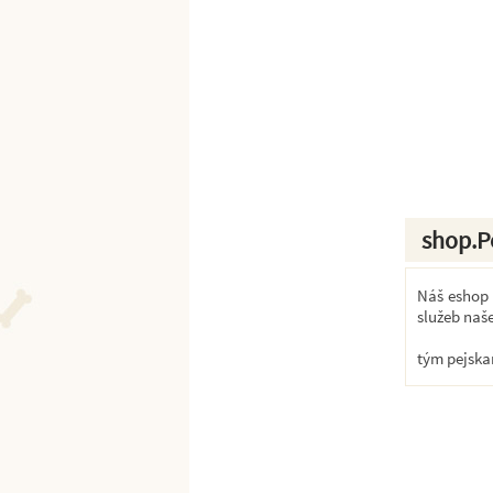
shop.P
Náš eshop k
služeb naš
tým pejska