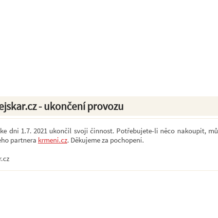
ejskar.cz - ukončení provozu
e dni 1.7. 2021 ukončil svoji činnost. Potřebujete-li něco nakoupit, mů
eho partnera
krmeni.cz
. Děkujeme za pochopení.
r.cz