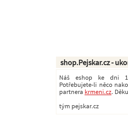
shop.Pejskar.cz - uk
Náš eshop ke dni 1.7
Potřebujete-li něco nak
partnera
krmeni.cz
. Děk
tým pejskar.cz