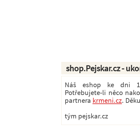
shop.Pejskar.cz - uk
Náš eshop ke dni 1.7
Potřebujete-li něco nak
partnera
krmeni.cz
. Děk
tým pejskar.cz