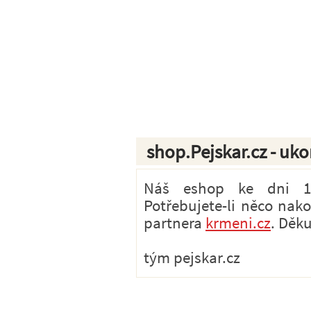
shop.Pejskar.cz - uk
Náš eshop ke dni 1.7
Potřebujete-li něco nak
partnera
krmeni.cz
. Děk
tým pejskar.cz