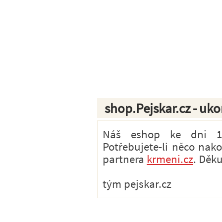
shop.Pejskar.cz - uk
Náš eshop ke dni 1.7
Potřebujete-li něco nak
partnera
krmeni.cz
. Děk
tým pejskar.cz