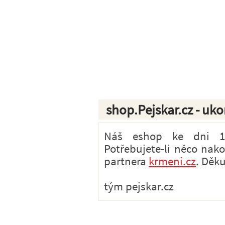
shop.Pejskar.cz - uk
Náš eshop ke dni 1.7
Potřebujete-li něco nak
partnera
krmeni.cz
. Děk
tým pejskar.cz