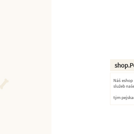
shop.P
Náš eshop k
služeb naš
tým pejska