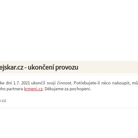
ejskar.cz - ukončení provozu
e dni 1.7. 2021 ukončil svoji činnost. Potřebujete-li něco nakoupit, mů
eho partnera
krmeni.cz
. Děkujeme za pochopení.
r.cz