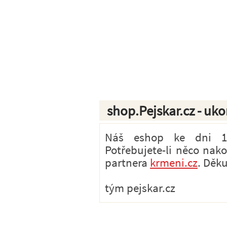
shop.Pejskar.cz - uk
Náš eshop ke dni 1.7
Potřebujete-li něco nak
partnera
krmeni.cz
. Děk
tým pejskar.cz