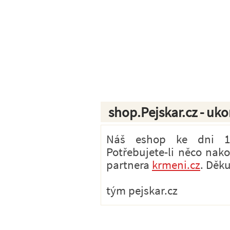
shop.Pejskar.cz - uk
Náš eshop ke dni 1.7
Potřebujete-li něco nak
partnera
krmeni.cz
. Děk
tým pejskar.cz