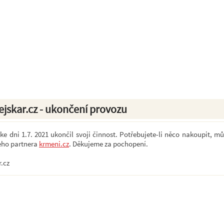
ejskar.cz - ukončení provozu
e dni 1.7. 2021 ukončil svoji činnost. Potřebujete-li něco nakoupit, mů
eho partnera
krmeni.cz
. Děkujeme za pochopení.
r.cz