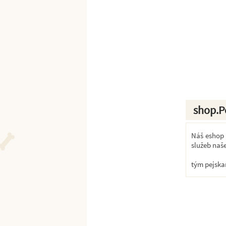
shop.P
Náš eshop k
služeb naš
tým pejska