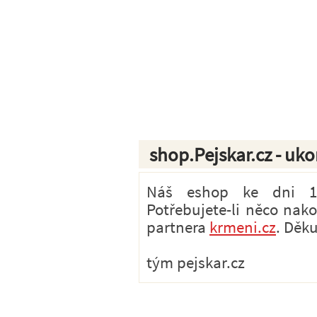
shop.Pejskar.cz - uk
Náš eshop ke dni 1.7
Potřebujete-li něco nak
partnera
krmeni.cz
. Děk
tým pejskar.cz