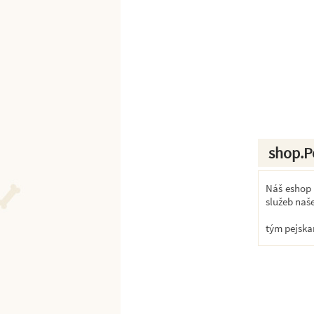
shop.P
Náš eshop k
služeb naš
tým pejska