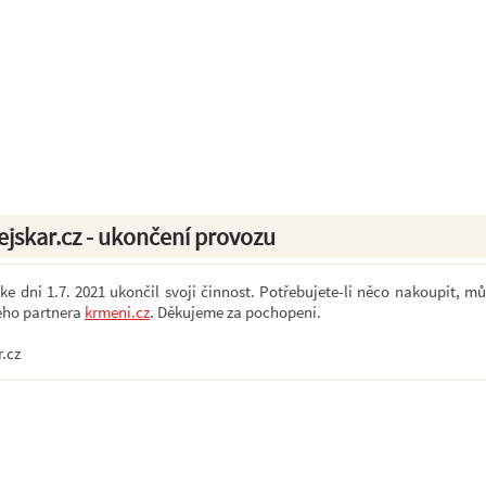
ejskar.cz - ukončení provozu
e dni 1.7. 2021 ukončil svoji činnost. Potřebujete-li něco nakoupit, mů
eho partnera
krmeni.cz
. Děkujeme za pochopení.
r.cz