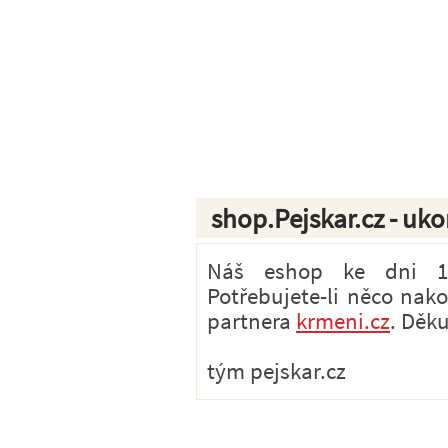
shop.Pejskar.cz - uk
Náš eshop ke dni 1.7
Potřebujete-li něco nak
partnera
krmeni.cz
. Děk
tým pejskar.cz